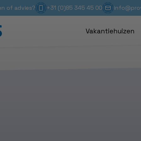
en of advies?
+31 (0)85 345 45 00
info@prov
t beschikbaar
Vakantiehuizen
n van de enquête.