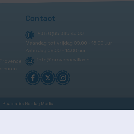
Contact
+31 (0)85 345 45 00
Maandag tot vrijdag 09.00 - 18.00 uur
Zaterdag 09.00 - 14.00 uur
info@provencevillas.nl
 Provence
erhuren
Realisatie: Holiday Media