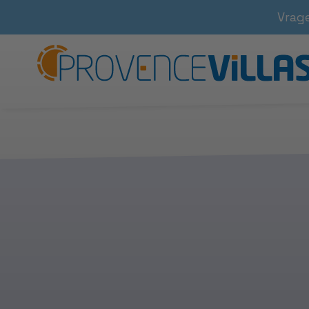
Vrag
de enquête is momenteel nie
Helaas is er iets fout gegaan bij het ophale