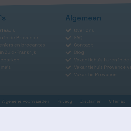
's
Algemeen
ateau's
Over ons
n in de Provence
FAQ
reniers en brocantes
Contact
in Zuid-Frankrijk
Blog
ieparken
Vakantiehuis huren in de
ema's
Vakantiehuis Provence v
Vakantie Provence
Algemene voorwaarden
Privacy
Disclaimer
Sitemap
s