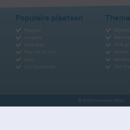
Populaire plaatsen
Thema
Flayosc
Wijnch
Lorgues
Markte
Vidauban
Vide g
Plan de la Tour
Golfen 
Aups
Vakant
Les Issambres
Alle th
© 2026 Provence Villas
Deze website gebruikt cookie