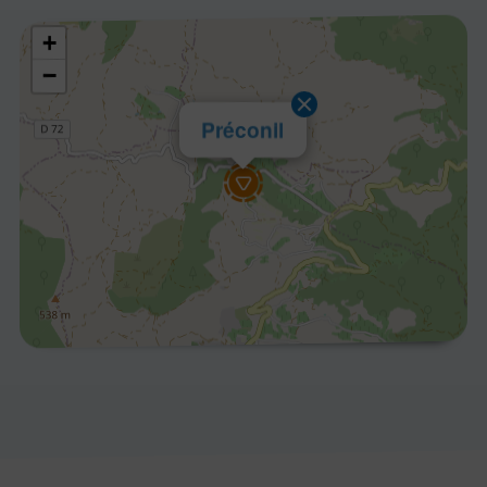
+
−
Préconil