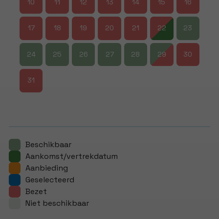
10
11
12
13
14
15
16
17
18
19
20
21
22
23
24
25
26
27
28
29
30
31
Beschikbaar
Aankomst/vertrekdatum
Aanbieding
Geselecteerd
Bezet
Niet beschikbaar