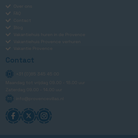
Over ons
FAQ
Contact
Blog
Vakantiehuis huren in de Provence
Vakantiehuis Provence verhuren
Vakantie Provence
Contact
+31 (0)85 345 45 00
Maandag tot vrijdag 09.00 - 18.00 uur
Zaterdag 09.00 - 14.00 uur
info@provencevillas.nl